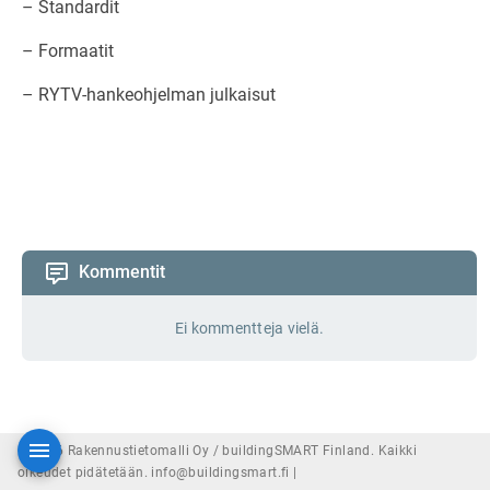
– Standardit
– Formaatit
– RYTV-hankeohjelman julkaisut
Kommentit
Ei kommentteja vielä.
© 2026 Rakennustietomalli Oy / buildingSMART Finland. Kaikki
oikeudet pidätetään. info@buildingsmart.fi |